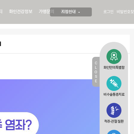
티
화인건강정보
가맹문의
공지사항
지점안내
로그인
비밀번호찾
리
C
L
화인만의특별함
O
S
E
비수술통증치료
척추·관절 질환