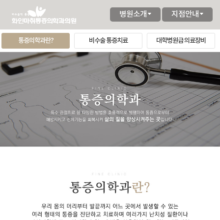
병원소개
지점안내
통증의학과란?
비수술 통증치료
대학병원급 의료장비