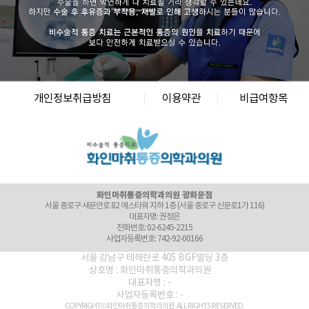
화인마취통증의학과의원 창원점
경남 창원시 성산구 상남로 122 상남메디칼 9층 (경남 창원시 성산구 상남동 7-4)
대표자명: 윤경섭
개인정보취급방침
이용약관
비급여항목
전화번호: 055-603-8288
사업자등록번호: 864-97-01397
화인마취통증의학과의원 강남점
서울 강남구 테헤란로 405 BGF 사옥 빌딩 3층 (서울 강남구 삼성동 141-32)
대표자명: 이정욱
전화번호: 02-6673-2215
사업자등록번호: 120-91-54230
화인마취통증의학과의원 광화문점
서울 종로구 새문안로 82 에스타워 지하 1층 (서울 종로구 신문로1가 116)
대표자명: 권정은
전화번호: 02-6245-2215
사업자등록번호: 742-92-00166
화인마취통증의학과의원 군자점
서울특별시 광진구 천호대로 556, 동성빌딩 4층 (서울 광진구 능동 276-2)
서울 강남구 테헤란로 405 BGF빌딩 3층
대표자명: 김세훈
상호명 : 화인마취통증의학과의원
전화번호: 02-6272-2215
대표자명 : -
사업자등록번호: 506-91-40361
사업자등록번호 : -
화인마취통증의학과의원 마포점
COPYRIGHT© 화인마취통증의학과의원. ALL RIGHTS RESERVED.