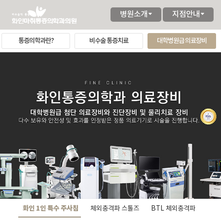
병원소개
지점안내
통증의학과란?
비수술 통증치료
대학병원급 의료장비
화인 1인 특수 주사침
체외충격파 스톨즈
BTL 체외충격파