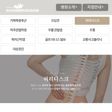
병원소개
지점안내
거북목증후군
오십견
허리디스크
척추관협착증
무릎 관절염
두통
족저근막염
골프·테니스 엘보
교통사고클리닉
대상포진