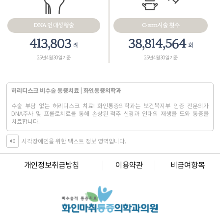
DNA 인대성형술
C-arm시술 횟수
467,575
43,858,265
례
회
25년 4월 30일 기준
25년 4월 30일 기준
허리디스크 비수술 통증치료 | 화인통증의학과
수술 부담 없는 허리디스크 치료! 화인통증의학과는 보건복지부 인증 전문의가
DNA주사 및 프롤로치료를 통해 손상된 척추 신경과 인대의 재생을 도와 통증을
치료합니다.
시각장애인을 위한 텍스트 정보 영역입니다.
화인마취통증의학과의원 창원점
경남 창원시 성산구 상남로 122 상남메디칼 9층 (경남 창원시 성산구 상남동 7-4)
개인정보취급방침
이용약관
비급여항목
대표자명: 윤경섭
전화번호: 055-603-8288
사업자등록번호: 864-97-01397
화인마취통증의학과의원 강남점
서울 강남구 테헤란로 405 BGF 사옥 빌딩 3층 (서울 강남구 삼성동 141-32)
대표자명: 이정욱
전화번호: 02-6673-2215