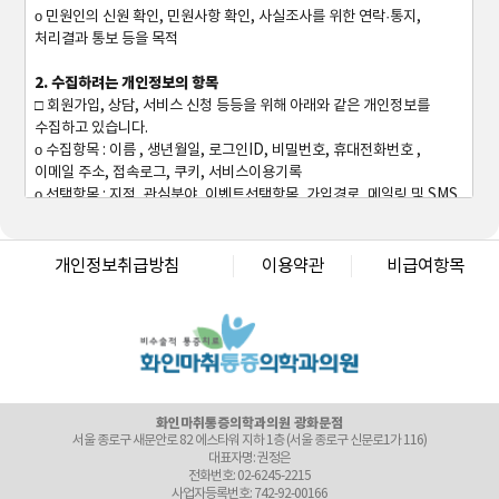
ο 민원인의 신원 확인, 민원사항 확인, 사실조사를 위한 연락·통지,
처리결과 통보 등을 목적
2. 수집하려는 개인정보의 항목
□ 회원가입, 상담, 서비스 신청 등등을 위해 아래와 같은 개인정보를
수집하고 있습니다.
ο 수집항목 : 이름 , 생년월일, 로그인ID, 비밀번호, 휴대전화번호 ,
이메일 주소, 접속로그, 쿠키, 서비스이용기록
ο 선택항목 : 지점, 관심분야, 이벤트선택항목, 가입경로, 메일링 및 SMS
서비스 수신여부
화인마취통증의학과의원 창원점
ο 보유기간 : 별도 수신거부 또는 회원탈퇴를 요청하기 전까지 준영구
경남 창원시 성산구 상남로 122 상남메디칼 9층 (경남 창원시 성산구 상남동 7-4)
ο 개인정보 수집방법 : 홈페이지(회원가입, 상담게시판, 예약게시판,
개인정보취급방침
이용약관
비급여항목
대표자명: 윤경섭
간편로그인 등)
전화번호: 055-603-8288
사업자등록번호: 864-97-01397
3. 개인정보의 보유 및 이용기간
화인마취통증의학과의원 강남점
서울 강남구 테헤란로 405 BGF 사옥 빌딩 3층 (서울 강남구 삼성동 141-32)
① <회사>은(는) 정보주체로부터 개인정보를 수집할 때 동의 받은
대표자명: 이정욱
개인정보 보유ㆍ이용기간 또는 법령에 따른 개인정보 보유ㆍ이용기간
전화번호: 02-6673-2215
내에서 개인정보를 처리ㆍ보유합니다.
사업자등록번호: 120-91-54230
② 구체적인 개인정보 처리 및 보유 기간은 다음과 같습니다.
화인마취통증의학과의원 광화문점
ο 고객 가입 및 관리 : 서비스 이용계약 또는 해지시까지, 다만
서울 종로구 새문안로 82 에스타워 지하 1층 (서울 종로구 신문로1가 116)
대표자명: 권정은
채권ㆍ채무관계 잔존시에는 해당 채권ㆍ채무관계 정산시까지
전화번호: 02-6245-2215
ο 전자상거래에서의 계약ㆍ청약철회, 대금결제, 재화 등 공급기록 : 5년
사업자등록번호: 742-92-00166