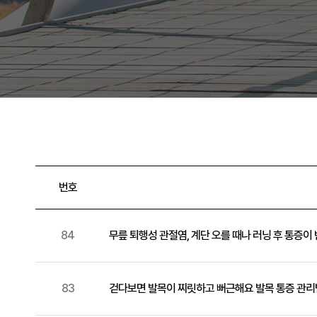
번호
84
무릎 퇴행성 관절염, 계단 오를 때나 러닝 후 통증
83
걷다보면 발목이 찌릿하고 뻐근해요 발목 통증 관리