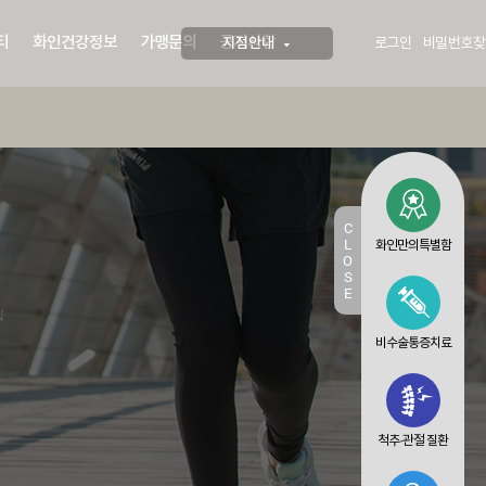
티
화인건강정보
가맹문의
공지사항
지점안내
로그인
비밀번호찾
C
L
화인만의특별함
O
S
E
N
비수술통증치료
척추·관절 질환