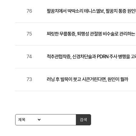
76
팔꿈치에서 딱딱소리 테니스엘보, 팔꿈치 통증 원
75
찌릿한 무릎통증, 퇴행성 관절염 비수술로 관리하는
74
척추관협착증, 신경차단술과 PDRN 주사 병행을 
73
러닝 후 발목이 붓고 시큰거린다면, 원인이 뭘까
검색