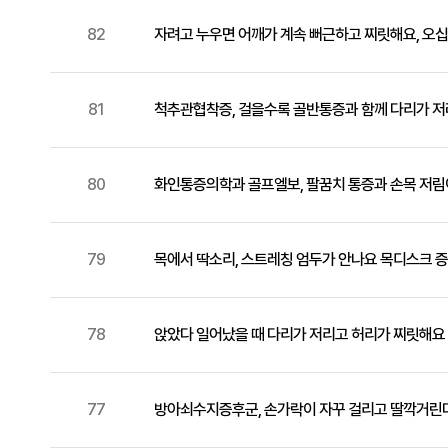
82
자려고 누우면 어깨가 계속 뻐근하고 찌릿해요, 오
81
척추관협착증, 걸을수록 골반통증과 함께 다리가 저
80
화인통증의학과 골프엘보, 팔꿈치 통증과 손목 저림
79
목에서 딱소리, 스트레칭 엄두가 안나요 목디스크 
78
앉았다 일어났을 때 다리가 저리고 허리가 찌릿해
77
방아쇠수지증후군, 손가락이 자꾸 걸리고 딸깍거린