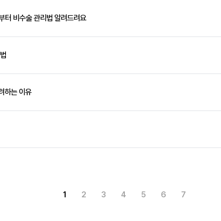
인부터 비수술 관리법 알려드려요
 법
고려하는 이유
화인마취통증의학과의원 창원점
1
2
3
4
5
6
7
경남 창원시 성산구 상남로 122 상남메디칼 9층 (경남 창원시 성산구 상남동 7-4)
대표자명: 윤경섭
전화번호: 055-603-8288