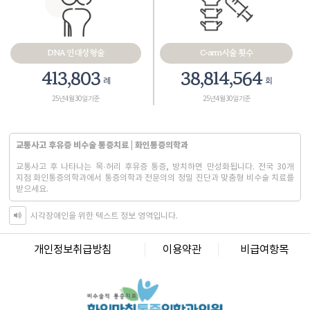
DNA 인대성형술
C-arm시술 횟수
467,575
43,858,265
례
회
25년 4월 30일 기준
25년 4월 30일 기준
교통사고 후유증 비수술 통증치료 | 화인통증의학과
교통사고 후 나타나는 목·허리 후유증 통증, 방치하면 만성화됩니다. 전국 30개
지점 화인통증의학과에서 통증의학과 전문의의 정밀 진단과 맞춤형 비수술 치료를
받으세요.
시각장애인을 위한 텍스트 정보 영역입니다.
화인마취통증의학과의원 창원점
경남 창원시 성산구 상남로 122 상남메디칼 9층 (경남 창원시 성산구 상남동 7-4)
개인정보취급방침
이용약관
비급여항목
대표자명: 윤경섭
전화번호: 055-603-8288
사업자등록번호: 864-97-01397
화인마취통증의학과의원 강남점
서울 강남구 테헤란로 405 BGF 사옥 빌딩 3층 (서울 강남구 삼성동 141-32)
대표자명: 이정욱