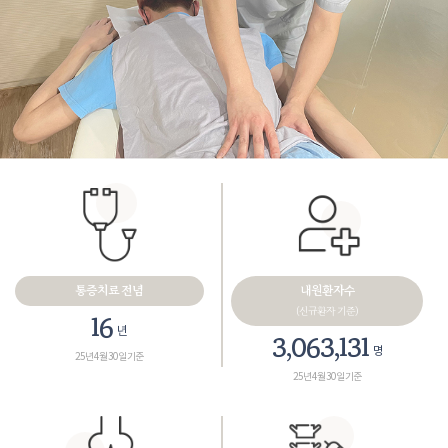
통증치료 전념
내원환자수
(신규환자 기준)
18
년
3,461,165
명
25년 4월 30일 기준
25년 4월 30일 기준