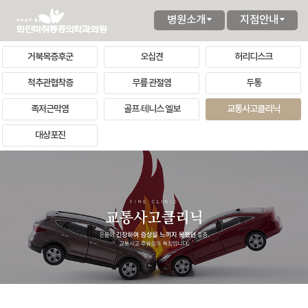
병원소개
지점안내
거북목증후군
오십견
허리디스크
척추관협착증
무릎 관절염
두통
족저근막염
골프·테니스 엘보
교통사고클리닉
대상포진