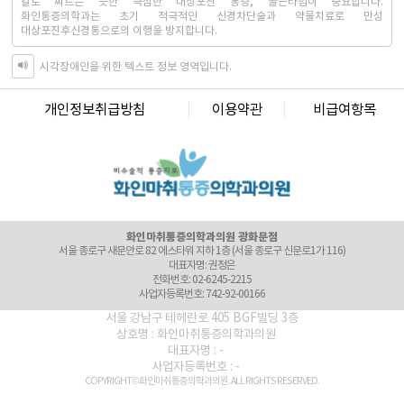
칼로 찌르는 듯한 극심한 대상포진 통증, 골든타임이 중요합니다.
화인통증의학과는 초기 적극적인 신경차단술과 약물치료로 만성
대상포진후신경통으로의 이행을 방지합니다.
시각장애인을 위한 텍스트 정보 영역입니다.
화인마취통증의학과의원 창원점
경남 창원시 성산구 상남로 122 상남메디칼 9층 (경남 창원시 성산구 상남동 7-4)
대표자명: 윤경섭
개인정보취급방침
이용약관
비급여항목
전화번호: 055-603-8288
사업자등록번호: 864-97-01397
화인마취통증의학과의원 강남점
서울 강남구 테헤란로 405 BGF 사옥 빌딩 3층 (서울 강남구 삼성동 141-32)
대표자명: 이정욱
전화번호: 02-6673-2215
사업자등록번호: 120-91-54230
화인마취통증의학과의원 광화문점
서울 종로구 새문안로 82 에스타워 지하 1층 (서울 종로구 신문로1가 116)
대표자명: 권정은
전화번호: 02-6245-2215
사업자등록번호: 742-92-00166
화인마취통증의학과의원 군자점
서울특별시 광진구 천호대로 556, 동성빌딩 4층 (서울 광진구 능동 276-2)
서울 강남구 테헤란로 405 BGF빌딩 3층
대표자명: 김세훈
상호명 : 화인마취통증의학과의원
전화번호: 02-6272-2215
대표자명 : -
사업자등록번호: 506-91-40361
사업자등록번호 : -
화인마취통증의학과의원 마포점
COPYRIGHT© 화인마취통증의학과의원. ALL RIGHTS RESERVED.
서울 마포구 마포대로 52 고려아카데미텔2 3층 (서울 마포구 도화동 36)