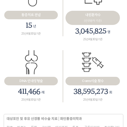
통증치료 전념
내원환자수
(신규환자 기준)
18
년
3,461,165
명
25년 4월 30일 기준
25년 4월 30일 기준
DNA 인대성형술
C-arm시술 횟수
467,575
43,858,265
례
회
25년 4월 30일 기준
25년 4월 30일 기준
대상포진 및 후유 신경통 비수술 치료 | 화인통증의학과