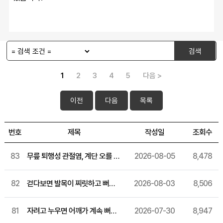
검색
1
2
3
4
5
다음 >
이전
다음
목록
번호
제목
작성일
조회수
83
무릎 퇴행성 관절염, 계단 오를 때나 러닝 후 통증이 반복된다면 통증 주사 확인하세요
2026-08-05
8,478
82
걷다보면 발목이 찌릿하고 뻐근해요 발목 통증 관리법, 아킬레스건염과 발목 염좌는 어떻게 다를까
2026-08-03
8,506
81
자려고 누우면 어깨가 계속 뻐근하고 찌릿해요, 오십견 원인부터 관리 흐름까지
2026-07-30
8,947