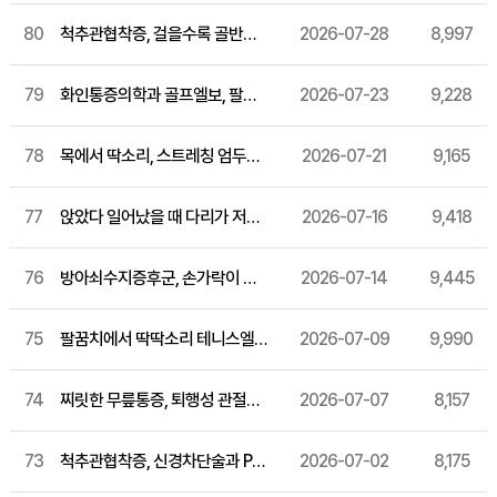
80
척추관협착증, 걸을수록 골반통증과 함께 다리가 저려온다면 짚어봐야 할 통증 주사 이야기
2026-07-28
8,997
79
화인통증의학과 골프엘보, 팔꿈치 통증과 손목 저림이 함께 온다면 비수술 관리법 알려드려요
2026-07-23
9,228
78
목에서 딱소리, 스트레칭 엄두가 안나요 목디스크 증상부터 비수술 치료까지 알려드려요
2026-07-21
9,165
77
앉았다 일어났을 때 다리가 저리고 허리가 찌릿해요 허리디스크 비수술치료 알아보세요
2026-07-16
9,418
76
방아쇠수지증후군, 손가락이 자꾸 걸리고 딸깍거린다면 알아둘 통증의학과 비수술 관리 흐름
2026-07-14
9,445
75
팔꿈치에서 딱딱소리 테니스엘보, 팔꿈치 통증 원인부터 비수술 관리법 알려드려요
2026-07-09
9,990
74
찌릿한 무릎통증, 퇴행성 관절염 비수술로 관리하는 법
2026-07-07
8,157
73
척추관협착증, 신경차단술과 PDRN 주사 병행을 고려하는 이유
2026-07-02
8,175
화인마취통증의학과의원 창원점
경남 창원시 성산구 상남로 122 상남메디칼 9층 (경남 창원시 성산구 상남동 7-4)