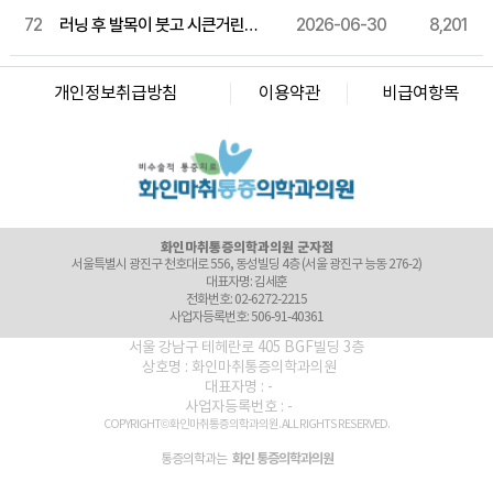
대표자명: 윤경섭
전화번호: 055-603-8288
72
러닝 후 발목이 붓고 시큰거린다면, 원인이 뭘까
2026-06-30
8,201
사업자등록번호: 864-97-01397
화인마취통증의학과의원 강남점
서울 강남구 테헤란로 405 BGF 사옥 빌딩 3층 (서울 강남구 삼성동 141-32)
개인정보취급방침
이용약관
비급여항목
대표자명: 이정욱
전화번호: 02-6673-2215
사업자등록번호: 120-91-54230
화인마취통증의학과의원 광화문점
서울 종로구 새문안로 82 에스타워 지하 1층 (서울 종로구 신문로1가 116)
대표자명: 권정은
전화번호: 02-6245-2215
사업자등록번호: 742-92-00166
화인마취통증의학과의원 군자점
서울특별시 광진구 천호대로 556, 동성빌딩 4층 (서울 광진구 능동 276-2)
대표자명: 김세훈
전화번호: 02-6272-2215
사업자등록번호: 506-91-40361
화인마취통증의학과의원 마포점
서울 강남구 테헤란로 405 BGF빌딩 3층
서울 마포구 마포대로 52 고려아카데미텔2 3층 (서울 마포구 도화동 36)
상호명 : 화인마취통증의학과의원
대표자명: 김달용
대표자명 : -
전화번호: 02-6246-8275
사업자등록번호 : -
사업자등록번호: 464-95-00059
COPYRIGHT© 화인마취통증의학과의원. ALL RIGHTS RESERVED.
화인마취통증의학과의원 미아점
서울 강북구 도봉로 40 대경빌딩 7층 (서울 강북구 미아동 35-20)
화인 통증의학과의원
통증의학과는
대표자명: 정승민
전화번호: 02-971-8275