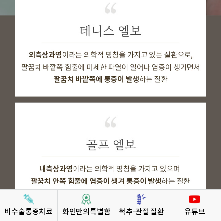
비수술통증치료
화인만의특별함
척추·관절 질환
유튜브