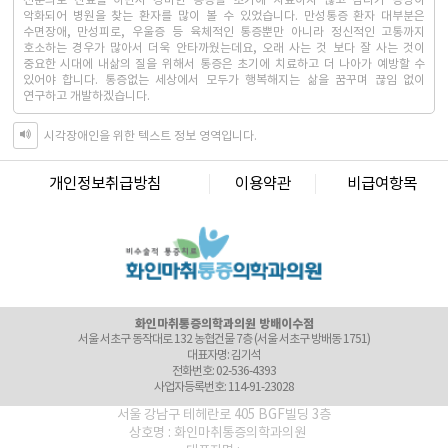
전문의로 진료를 하면서 경미한 통증을 초기에 치료하지 않고 참다가 증상이
대표자명: 권정은
악화되어 병원을 찾는 환자를 많이 볼 수 있었습니다. 만성통증 환자 대부분은
전화번호: 02-6245-2215
수면장애, 만성피로, 우울증 등 육체적인 통증뿐만 아니라 정신적인 고통까지
사업자등록번호: 742-92-00166
호소하는 경우가 많아서 더욱 안타까웠는데요, 오래 사는 것 보다 잘 사는 것이
중요한 시대에 내삶의 질을 위해서 통증은 초기에 치료하고 더 나아가 예방할 수
화인마취통증의학과의원 군자점
있어야 합니다. 통증없는 세상에서 모두가 행복해지는 삶을 꿈꾸며 끊임 없이
서울특별시 광진구 천호대로 556, 동성빌딩 4층 (서울 광진구 능동 276-2)
연구하고 개발하겠습니다.
대표자명: 김세훈
전화번호: 02-6272-2215
사업자등록번호: 506-91-40361
시각장애인을 위한 텍스트 정보 영역입니다.
화인마취통증의학과의원 마포점
서울 마포구 마포대로 52 고려아카데미텔2 3층 (서울 마포구 도화동 36)
개인정보취급방침
이용약관
비급여항목
대표자명: 김달용
전화번호: 02-6246-8275
사업자등록번호: 464-95-00059
화인마취통증의학과의원 미아점
서울 강북구 도봉로 40 대경빌딩 7층 (서울 강북구 미아동 35-20)
대표자명: 정승민
전화번호: 02-971-8275
사업자등록번호: 276-99-00260
화인마취통증의학과의원 방배이수점
서울 서초구 동작대로 132 농협건물 7층 (서울 서초구 방배동 1751)
대표자명: 김기석
전화번호: 02-536-4393
사업자등록번호: 114-91-23028
화인마취통증의학과의원 봉천점
서울 강남구 테헤란로 405 BGF빌딩 3층
서울 관악구 남부순환로 1733 GS25 편의점 건물 5층 (서울 관악구 봉천동 926-33)
상호명 : 화인마취통증의학과의원
대표자명: 김현규