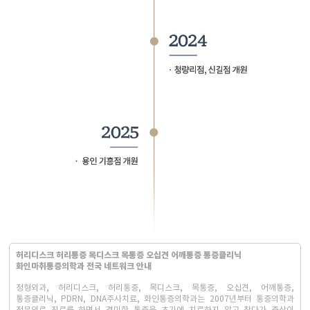
화인마취통증의학과의원 창원점
경남 창원시 성산구 상남로 122 상남메디칼 9층 (경남 창원시 성산구 상남동 7-4)
대표자명: 윤경섭
전화번호: 055-603-8288
사업자등록번호: 864-97-01397
화인마취통증의학과의원 강남점
서울 강남구 테헤란로 405 BGF 사옥 빌딩 3층 (서울 강남구 삼성동 141-32)
허리디스크 허리통증 목디스크 목통증 오십견 어깨통증 통증클리닉
대표자명: 이정욱
화인마취통증의학과 전국 네트워크 안내
전화번호: 02-6673-2215
사업자등록번호: 120-91-54230
정형외과, 허리디스크, 허리통증, 목디스크, 목통증, 오십견, 어깨통증,
화인마취통증의학과의원 광화문점
통증클리닉, PDRN, DNA주사치료, 화인통증의학과는 2007년부터 통증의학과
서울 종로구 새문안로 82 에스타워 지하 1층 (서울 종로구 신문로1가 116)