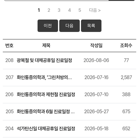
1
2
3
4
5
다음 >
이전
다음
목록
번호
제목
작성일
조회수
208
광복절 및 대체공휴일 진료일정
2026-08-06
77
207
화인통증의학과, '그린처방의원' 연속 선정
2026-07-16
2,587
206
화인통증의학과 제헌절 진료일정
2026-07-10
388
205
화인통증의학과 6월 진료일정 안내
2026-05-27
675
204
석가탄신일 대체공휴일 진료일정
2026-05-18
652