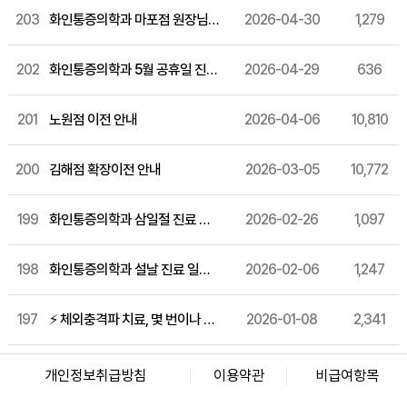
203
화인통증의학과 마포점 원장님 소개
2026-04-30
1,279
202
화인통증의학과 5월 공휴일 진료일정
2026-04-29
636
201
노원점 이전 안내
2026-04-06
10,810
200
김해점 확장이전 안내
2026-03-05
10,772
199
화인통증의학과 삼일절 진료 일정 안내
2026-02-26
1,097
198
화인통증의학과 설날 진료 일정 안내
2026-02-06
1,247
197
⚡ 체외충격파 치료, 몇 번이나 받아야 효과적일까요?
2026-01-08
2,341
화인마취통증의학과의원 창원점
경남 창원시 성산구 상남로 122 상남메디칼 9층 (경남 창원시 성산구 상남동 7-4)
개인정보취급방침
이용약관
비급여항목
대표자명: 윤경섭
전화번호: 055-603-8288
사업자등록번호: 864-97-01397