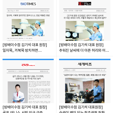
화인마취통증의학과의원 창원점
경남 창원시 성산구 상남로 122 상남메디칼 9층 (경남 창원시 성산구 상남동 7-4)
대표자명: 윤경섭
전화번호: 055-603-8288
[방배이수점 김기석 대표 원장]
[방배이수점 김기석 대표 원장]
사업자등록번호: 864-97-01397
일자목, 거북목 방치하면
추워진 날씨에 더 아픈 허리와 어깨
화인마취통증의학과의원 강남점
경추디스크, 만성 목통증 유발
어떻게 예방하고 개선해야 할까?
서울 강남구 테헤란로 405 BGF 사옥 빌딩 3층 (서울 강남구 삼성동 141-32)
대표자명: 이정욱
전화번호: 02-6673-2215
사업자등록번호: 120-91-54230
화인마취통증의학과의원 광화문점
서울 종로구 새문안로 82 에스타워 지하 1층 (서울 종로구 신문로1가 116)
대표자명: 권정은
전화번호: 02-6245-2215
사업자등록번호: 742-92-00166
화인마취통증의학과의원 군자점
서울특별시 광진구 천호대로 556, 동성빌딩 4층 (서울 광진구 능동 276-2)
대표자명: 김세훈
[방배이수점 김기석 대표 원장]
[방배이수점 김기석 대표원장]
전화번호: 02-6272-2215
사업자등록번호: 506-91-40361
골프,테니스,서핑 인구 급증,
습관이 병이 되는 척추관절 질환,