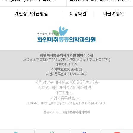
화인마취통증의학과의원 마포점
도수치료, 신경차단술 등 비수술
체형교정으로 예방
서울 마포구 마포대로 52 고려아카데미텔2 3층 (서울 마포구 도화동 36)
치료 늘어
개인정보취급방침
이용약관
비급여항목
대표자명: 김달용
전화번호: 02-6246-8275
사업자등록번호: 464-95-00059
화인마취통증의학과의원 미아점
서울 강북구 도봉로 40 대경빌딩 7층 (서울 강북구 미아동 35-20)
대표자명: 정승민
전화번호: 02-971-8275
사업자등록번호: 276-99-00260
화인마취통증의학과의원 방배이수점
서울 서초구 동작대로 132 농협건물 7층 (서울 서초구 방배동 1751)
대표자명: 김기석
전화번호: 02-536-4393
사업자등록번호: 114-91-23028
화인마취통증의학과의원 봉천점
서울 강남구 테헤란로 405 BGF빌딩 3층
서울 관악구 남부순환로 1733 GS25 편의점 건물 5층 (서울 관악구 봉천동 926-33)
상호명 : 화인마취통증의학과의원
대표자명: 김현규
대표자명 : -
전화번호: 02-6264-2215
사업자등록번호 : -
사업자등록번호: 145-93-00061
COPYRIGHT© 화인마취통증의학과의원. ALL RIGHTS RESERVED.
화인마취통증의학과의원 신길점
서울 영등포구 가마산로 496, 3층 (서울 영등포구 신길동 236)
화인 통증의학과의원
통증의학과는
대표자명: 이정욱
전화번호: 02-6941-1500
사업자등록번호: 483-91-02007
화인마취통증의학과의원 신당왕십리점