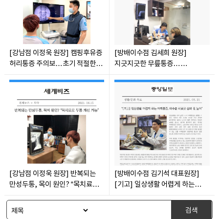
[강남점 이정욱 원장] 캠핑후유증
[방배이수점 김세희 원장]
허리통증 주의보…초기 적절한
지긋지긋한 무릎통증…
치료 중요해
무릎관절염 비수술적 치료가
중요한 이유는?
화인마취통증의학과의원 창원점
[강남점 이정욱 원장] 반복되는
[방배이수점 김기석 대표원장]
경남 창원시 성산구 상남로 122 상남메디칼 9층 (경남 창원시 성산구 상남동 7-4)
대표자명: 윤경섭
만성두통, 목이 원인? “목치료로
[기고] 일상생활 어렵게 하는
전화번호: 055-603-8288
두통 개선 가능
어깨통증, 비수술 치료로 삶의 질
사업자등록번호: 864-97-01397
높여
화인마취통증의학과의원 강남점
검색
서울 강남구 테헤란로 405 BGF 사옥 빌딩 3층 (서울 강남구 삼성동 141-32)