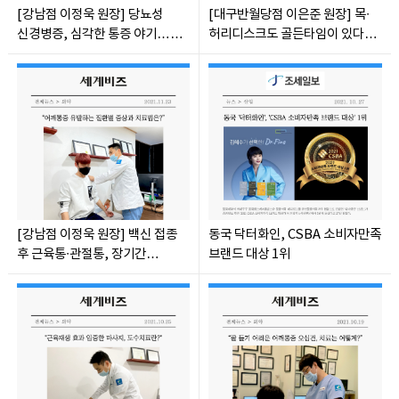
[강남점 이정욱 원장] 당뇨성
[대구반월당점 이은준 원장] 목∙
신경병증, 심각한 통증 야기…
허리디스크도 골든타임이 있다…
비수술 치료로 관리 가능
초기 비수술적 치료 중요
[강남점 이정욱 원장] 백신 접종
동국 닥터화인, CSBA 소비자만족
후 근육통∙관절통, 장기간
브랜드 대상 1위
이어진다면 병원 찾아야