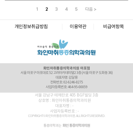
대표자명: 이정욱
전화번호: 02-6673-2215
1
2
3
4
5
다음 >
사업자등록번호: 120-91-54230
화인마취통증의학과의원 광화문점
서울 종로구 새문안로 82 에스타워 지하 1층 (서울 종로구 신문로1가 116)
개인정보취급방침
이용약관
비급여항목
대표자명: 권정은
전화번호: 02-6245-2215
사업자등록번호: 742-92-00166
화인마취통증의학과의원 군자점
서울특별시 광진구 천호대로 556, 동성빌딩 4층 (서울 광진구 능동 276-2)
대표자명: 김세훈
전화번호: 02-6272-2215
사업자등록번호: 506-91-40361
화인마취통증의학과의원 마포점
서울 마포구 마포대로 52 고려아카데미텔2 3층 (서울 마포구 도화동 36)
대표자명: 김달용
전화번호: 02-6246-8275
사업자등록번호: 464-95-00059
화인마취통증의학과의원 미아점
서울 강남구 테헤란로 405 BGF빌딩 3층
서울 강북구 도봉로 40 대경빌딩 7층 (서울 강북구 미아동 35-20)
상호명 : 화인마취통증의학과의원
대표자명: 정승민
대표자명 : -
전화번호: 02-971-8275
사업자등록번호 : -
사업자등록번호: 276-99-00260
COPYRIGHT© 화인마취통증의학과의원. ALL RIGHTS RESERVED.
화인마취통증의학과의원 방배이수점
서울 서초구 동작대로 132 농협건물 7층 (서울 서초구 방배동 1751)
화인 통증의학과의원
통증의학과는
대표자명: 김기석
전화번호: 02-536-4393