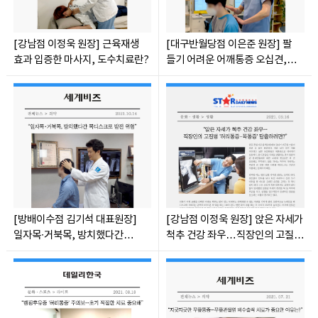
[강남점 이정욱 원장] 근육재생
[대구반월당점 이은준 원장] 팔
효과 입증한 마사지, 도수치료란?
들기 어려운 어깨통증 오십견,
치료는 어떻게?
[방배이수점 김기석 대표원장]
[강남점 이정욱 원장] 앉은 자세가
일자목∙거북목, 방치했다간
척추 건강 좌우…직장인의 고질병
목디스크로 발전 위험
허리통증-목통증 탈출하려면?