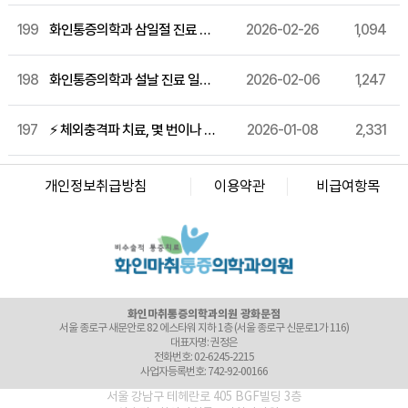
199
화인통증의학과 삼일절 진료 일정 안내
2026-02-26
1,094
198
화인통증의학과 설날 진료 일정 안내
2026-02-06
1,247
197
⚡ 체외충격파 치료, 몇 번이나 받아야 효과적일까요?
2026-01-08
2,331
화인마취통증의학과의원 창원점
경남 창원시 성산구 상남로 122 상남메디칼 9층 (경남 창원시 성산구 상남동 7-4)
개인정보취급방침
이용약관
비급여항목
대표자명: 윤경섭
전화번호: 055-603-8288
사업자등록번호: 864-97-01397
화인마취통증의학과의원 강남점
서울 강남구 테헤란로 405 BGF 사옥 빌딩 3층 (서울 강남구 삼성동 141-32)
대표자명: 이정욱
전화번호: 02-6673-2215
사업자등록번호: 120-91-54230
화인마취통증의학과의원 광화문점
서울 종로구 새문안로 82 에스타워 지하 1층 (서울 종로구 신문로1가 116)
대표자명: 권정은
전화번호: 02-6245-2215
사업자등록번호: 742-92-00166
화인마취통증의학과의원 군자점
서울 강남구 테헤란로 405 BGF빌딩 3층
서울특별시 광진구 천호대로 556, 동성빌딩 4층 (서울 광진구 능동 276-2)