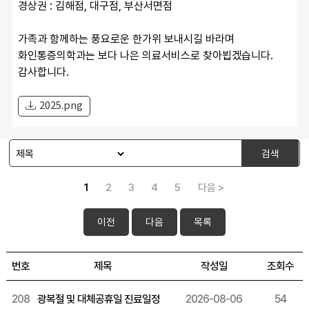
경상권 : 김해점, 대구점, 부산서면점
가족과 함께하는 풍요로운 한가위 보내시길 바라며
화인통증의학과는 보다 나은 의료서비스로 찾아뵙겠습니다.
감사합니다.
2025.png
검색
1
2
3
4
5
다음 >
이전
다음
목록
번호
제목
작성일
조회수
208
광복절 및 대체공휴일 진료일정
2026-08-06
54