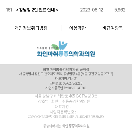
대표자명: 윤경섭
전화번호: 055-603-8288
161
< 강남점 2인 진료 안내 >
2023-06-12
5,962
사업자등록번호: 864-97-01397
화인마취통증의학과의원 강남점
서울 강남구 테헤란로 405 BGF 사옥 빌딩 3층 (서울 강남구 삼성동 141-32)
개인정보취급방침
이용약관
비급여항목
대표자명: 이정욱
전화번호: 02-6673-2215
사업자등록번호: 120-91-54230
화인마취통증의학과의원 광화문점
서울 종로구 새문안로 82 에스타워 지하 1층 (서울 종로구 신문로1가 116)
대표자명: 권정은
전화번호: 02-6245-2215
사업자등록번호: 742-92-00166
화인마취통증의학과의원 군자점
서울특별시 광진구 천호대로 556, 동성빌딩 4층 (서울 광진구 능동 276-2)
대표자명: 김세훈
전화번호: 02-6272-2215
사업자등록번호: 506-91-40361
화인마취통증의학과의원 마포점
서울 강남구 테헤란로 405 BGF빌딩 3층
서울 마포구 마포대로 52 고려아카데미텔2 3층 (서울 마포구 도화동 36)
상호명 : 화인마취통증의학과의원
대표자명: 김달용
대표자명 : -
전화번호: 02-6246-8275
사업자등록번호 : -
사업자등록번호: 464-95-00059
COPYRIGHT© 화인마취통증의학과의원. ALL RIGHTS RESERVED.
화인마취통증의학과의원 미아점
서울 강북구 도봉로 40 대경빌딩 7층 (서울 강북구 미아동 35-20)
화인 통증의학과의원
통증의학과는
대표자명: 정승민