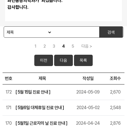
화인통증의학과가  되겠습니다.
감사합니다.
검색
1
2
3
4
5
다음 >
이전
다음
목록
번호
제목
작성일
조회수
172
[ 5월 15일 진료 안내 ]
2024-05-09
2,670
171
[ 5월6일 대체휴일 진료 안내 ]
2024-05-02
2,548
170
[ 5월1일 근로자의 날 진료 안내 ]
2024-04-24
2,876