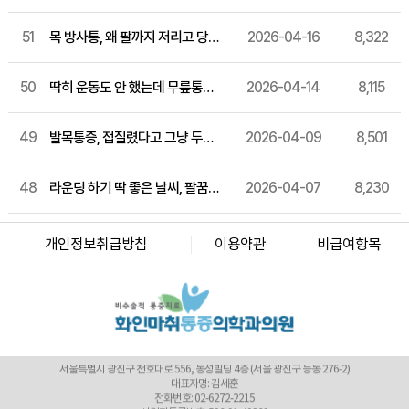
51
목 방사통, 왜 팔까지 저리고 당길까요? 경추 통증 원인과 관리법
2026-04-16
8,322
화인마취통증의학과의원 창원점
경남 창원시 성산구 상남로 122 상남메디칼 9층 (경남 창원시 성산구 상남동 7-4)
50
딱히 운동도 안 했는데 무릎통증이 계속된다면? 퇴행성 관절염 원인과 관리법
2026-04-14
8,115
대표자명: 윤경섭
전화번호: 055-603-8288
사업자등록번호: 864-97-01397
49
발목통증, 접질렸다고 그냥 두셨나요? 발목 염좌 원인과 관리 방법
2026-04-09
8,501
화인마취통증의학과의원 강남점
서울 강남구 테헤란로 405 BGF 사옥 빌딩 3층 (서울 강남구 삼성동 141-32)
대표자명: 이정욱
전화번호: 02-6673-2215
48
라운딩 하기 딱 좋은 날씨, 팔꿈치 안쪽 통증에 손목까지 저린다면? 골프엘보 증상과 관리법 알려드릴게요
2026-04-07
8,230
사업자등록번호: 120-91-54230
화인마취통증의학과의원 광화문점
서울 종로구 새문안로 82 에스타워 지하 1층 (서울 종로구 신문로1가 116)
개인정보취급방침
이용약관
비급여항목
대표자명: 권정은
전화번호: 02-6245-2215
사업자등록번호: 742-92-00166
화인마취통증의학과의원 군자점
서울특별시 광진구 천호대로 556, 동성빌딩 4층 (서울 광진구 능동 276-2)
대표자명: 김세훈
전화번호: 02-6272-2215
사업자등록번호: 506-91-40361
화인마취통증의학과의원 마포점
서울 마포구 마포대로 52 고려아카데미텔2 3층 (서울 마포구 도화동 36)
대표자명: 김달용