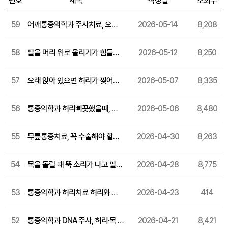
번호
제목
작성일
조회수
59
어깨통증의학과 주사치료, 오십견이 의심될 때 어떻게 접근할 수 있을까요?
2026-05-14
8,208
58
팔을 머리 위로 올리기가 힘들다면? 오십견 비수술 관리법 알아보기
2026-05-12
8,250
57
오래 앉아 있으면 허리가 찢어질 듯 아프다면? 허리디스크 주사치료 방법 정리해드릴게요
2026-05-07
8,335
56
통증의학과 허리삐끗했을때, 그냥 넘기면 안 되는 전조 증상 알아보기
2026-05-06
8,480
55
무릎통증치료, 꼭 수술해야 할까요? 퇴행성 관절염 증상과 비수술 관리법
2026-04-30
8,263
54
목을 돌릴 때 뚝 소리가 나고 팔까지 저린다면? 통증의학과 목디스크 자가진단부터 확인하세요
2026-04-28
8,775
53
통증의학과 허리치료 허리와 엉덩이·종아리까지 뻗치는 통증이 있다면 바로 확인해보세요
2026-04-23
414
52
통증의학과 DNA 주사, 허리·목 통증이 계속 재발한다면 알아두세요
2026-04-21
8,421