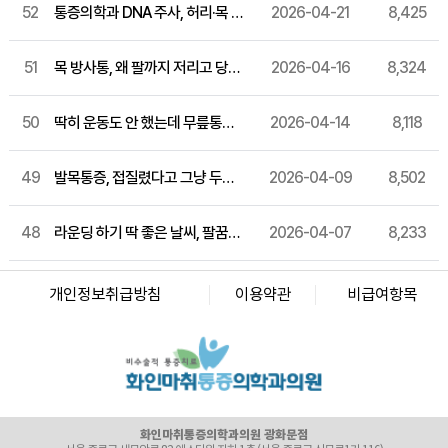
52
통증의학과 DNA 주사, 허리·목 통증이 계속 재발한다면 알아두세요
2026-04-21
8,425
51
목 방사통, 왜 팔까지 저리고 당길까요? 경추 통증 원인과 관리법
2026-04-16
8,324
50
딱히 운동도 안 했는데 무릎통증이 계속된다면? 퇴행성 관절염 원인과 관리법
2026-04-14
8,118
49
발목통증, 접질렸다고 그냥 두셨나요? 발목 염좌 원인과 관리 방법
2026-04-09
8,502
화인마취통증의학과의원 창원점
48
라운딩 하기 딱 좋은 날씨, 팔꿈치 안쪽 통증에 손목까지 저린다면? 골프엘보 증상과 관리법 알려드릴게요
2026-04-07
8,233
경남 창원시 성산구 상남로 122 상남메디칼 9층 (경남 창원시 성산구 상남동 7-4)
대표자명: 윤경섭
전화번호: 055-603-8288
사업자등록번호: 864-97-01397
개인정보취급방침
이용약관
비급여항목
화인마취통증의학과의원 강남점
서울 강남구 테헤란로 405 BGF 사옥 빌딩 3층 (서울 강남구 삼성동 141-32)
대표자명: 이정욱
전화번호: 02-6673-2215
사업자등록번호: 120-91-54230
화인마취통증의학과의원 광화문점
서울 종로구 새문안로 82 에스타워 지하 1층 (서울 종로구 신문로1가 116)
대표자명: 권정은
전화번호: 02-6245-2215