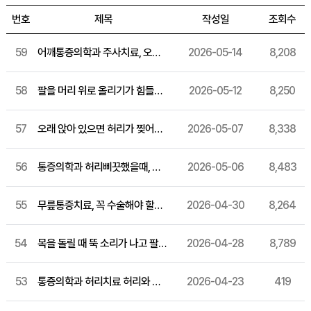
번호
제목
작성일
조회수
59
어깨통증의학과 주사치료, 오십견이 의심될 때 어떻게 접근할 수 있을까요?
2026-05-14
8,208
58
팔을 머리 위로 올리기가 힘들다면? 오십견 비수술 관리법 알아보기
2026-05-12
8,250
57
오래 앉아 있으면 허리가 찢어질 듯 아프다면? 허리디스크 주사치료 방법 정리해드릴게요
2026-05-07
8,338
56
통증의학과 허리삐끗했을때, 그냥 넘기면 안 되는 전조 증상 알아보기
2026-05-06
8,483
55
무릎통증치료, 꼭 수술해야 할까요? 퇴행성 관절염 증상과 비수술 관리법
2026-04-30
8,264
54
목을 돌릴 때 뚝 소리가 나고 팔까지 저린다면? 통증의학과 목디스크 자가진단부터 확인하세요
2026-04-28
8,789
53
통증의학과 허리치료 허리와 엉덩이·종아리까지 뻗치는 통증이 있다면 바로 확인해보세요
2026-04-23
419