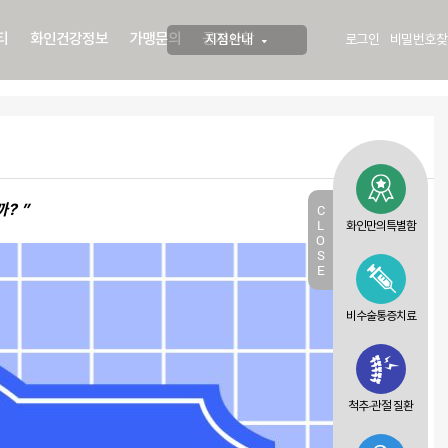
티
화인건강정보
가맹문의
공지사항
지점안내
로그인
비밀번호찾
? ”
C
L
화인만의특별함
O
S
E
비수술통증치료
척추·관절 질환