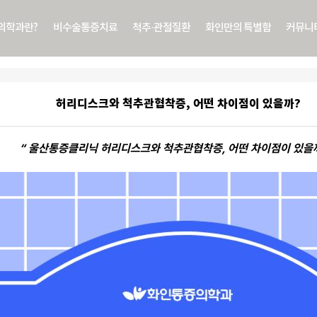
의학과란?
비수술통증치료
척추·관절질환
화인만의 특별함
커뮤니
허리디스크와 척추관협착증, 어떤 차이점이 있을까?
“ 울산통증클리닉 허리디스크와 척추관협착증, 어떤 차이점이 있을까