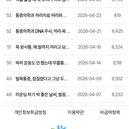
53
통증의학과 허리치료 허리와 엉덩이·종아리까지 뻗치는 통증이 있다면 바로 확인해보세요
2026-04-23
419
52
통증의학과 DNA 주사, 허리·목 통증이 계속 재발한다면 알아두세요
2026-04-21
8,425
51
목 방사통, 왜 팔까지 저리고 당길까요? 경추 통증 원인과 관리법
2026-04-16
8,324
50
딱히 운동도 안 했는데 무릎통증이 계속된다면? 퇴행성 관절염 원인과 관리법
2026-04-14
8,118
49
발목통증, 접질렸다고 그냥 두셨나요? 발목 염좌 원인과 관리 방법
2026-04-09
8,502
48
라운딩 하기 딱 좋은 날씨, 팔꿈치 안쪽 통증에 손목까지 저린다면? 골프엘보 증상과 관리법 알려드릴게요
2026-04-07
8,233
화인마취통증의학과의원 창원점
경남 창원시 성산구 상남로 122 상남메디칼 9층 (경남 창원시 성산구 상남동 7-4)
개인정보취급방침
이용약관
비급여항목
대표자명: 윤경섭
전화번호: 055-603-8288
사업자등록번호: 864-97-01397
화인마취통증의학과의원 강남점