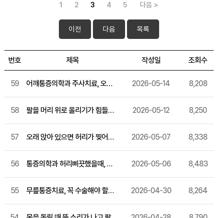
1
2
3
4
5
다음 >
이전
다음
목록
번호
제목
작성일
조회수
59
어깨통증의학과 주사치료, 오십견이 의심될 때 어떻게 접근할 수 있을까요?
2026-05-14
8,208
58
팔을 머리 위로 올리기가 힘들다면? 오십견 비수술 관리법 알아보기
2026-05-12
8,250
57
오래 앉아 있으면 허리가 찢어질 듯 아프다면? 허리디스크 주사치료 방법 정리해드릴게요
2026-05-07
8,338
56
통증의학과 허리삐끗했을때, 그냥 넘기면 안 되는 전조 증상 알아보기
2026-05-06
8,483
55
무릎통증치료, 꼭 수술해야 할까요? 퇴행성 관절염 증상과 비수술 관리법
2026-04-30
8,264
54
목을 돌릴 때 뚝 소리가 나고 팔까지 저린다면? 통증의학과 목디스크 자가진단부터 확인하세요
2026-04-28
8,790