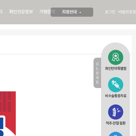
티
화인건강정보
가맹문의
공지사항
지점안내
로그인
비밀번호찾
C
L
화인만의특별함
O
S
E
비수술통증치료
척추·관절 질환