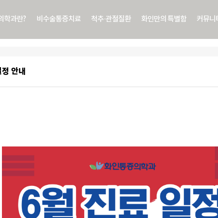
의학과란?
비수술통증치료
척추·관절질환
화인만의 특별함
커뮤니
일정 안내