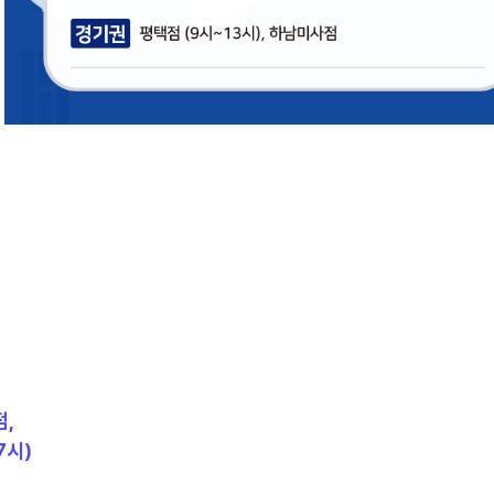
점,
7시)