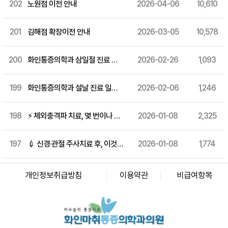
202
노원점 이전 안내
2026-04-06
10,610
201
김해점 확장이전 안내
2026-03-05
10,578
200
화인통증의학과 삼일절 진료 일정 안내
2026-02-26
1,093
199
화인통증의학과 설날 진료 일정 안내
2026-02-06
1,246
198
⚡ 체외충격파 치료, 몇 번이나 받아야 효과적일까요?
2026-01-08
2,325
197
💉 신경·관절 주사치료 후, 이것만은 꼭 지켜주세요!
2026-01-08
1,774
화인마취통증의학과의원 창원점
경남 창원시 성산구 상남로 122 상남메디칼 9층 (경남 창원시 성산구 상남동 7-4)
개인정보취급방침
이용약관
비급여항목
대표자명: 윤경섭
전화번호: 055-603-8288
사업자등록번호: 864-97-01397
화인마취통증의학과의원 강남점
서울 강남구 테헤란로 405 BGF 사옥 빌딩 3층 (서울 강남구 삼성동 141-32)
대표자명: 이정욱
전화번호: 02-6673-2215