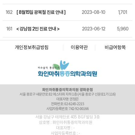
162
[ 8월15일 광복절 진료 안내 ]
2023-08-10
1,701
161
< 강남점 2인 진료 안내 >
2023-06-12
5,960
화인마취통증의학과의원 창원점
경남 창원시 성산구 상남로 122 상남메디칼 9층 (경남 창원시 성산구 상남동 7-4)
개인정보취급방침
이용약관
비급여항목
대표자명: 윤경섭
전화번호: 055-603-8288
사업자등록번호: 864-97-01397
화인마취통증의학과의원 강남점
서울 강남구 테헤란로 405 BGF 사옥 빌딩 3층 (서울 강남구 삼성동 141-32)
대표자명: 이정욱
전화번호: 02-6673-2215
사업자등록번호: 120-91-54230
화인마취통증의학과의원 광화문점
서울 종로구 새문안로 82 에스타워 지하 1층 (서울 종로구 신문로1가 116)
대표자명: 권정은
전화번호: 02-6245-2215
사업자등록번호: 742-92-00166
화인마취통증의학과의원 군자점
서울 강남구 테헤란로 405 BGF빌딩 3층
서울특별시 광진구 천호대로 556, 동성빌딩 4층 (서울 광진구 능동 276-2)
상호명 : 화인마취통증의학과의원
대표자명: 김세훈
대표자명 : -
전화번호: 02-6272-2215
사업자등록번호 : -
사업자등록번호: 506-91-40361