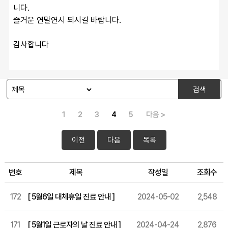
니다.
즐거운 연말연시 되시길 바랍니다.
감사합니다
검색
1
2
3
4
5
다음 >
이전
다음
목록
번호
제목
작성일
조회수
172
[ 5월6일 대체휴일 진료 안내 ]
2024-05-02
2,548
171
[ 5월1일 근로자의 날 진료 안내 ]
2024-04-24
2,876