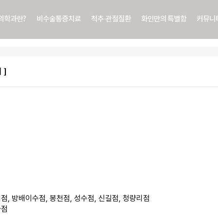
의학과란?
비수술통증치료
척추·관절질환
화인만의 특별함
커뮤니
 ]
내점, 방배이수점, 봉천점, 성수점, 신길점, 청량리점
사점