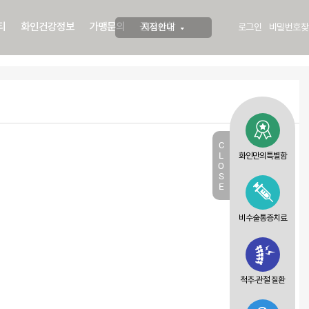
티
화인건강정보
가맹문의
공지사항
지점안내
로그인
비밀번호찾
C
L
화인만의특별함
O
S
E
비수술통증치료
척추·관절 질환