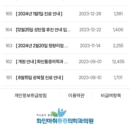
165
[ 2024년 1월1일 진료 안내 ]
2023-12-28
1,361
164
[12월25일 성탄절 휴진 안내 입니다.]
2023-12-22
1,406
163
[ 2024년 2월20일 청량리점 개원 ]
2023-11-14
2,255
162
[ 개원 안내 ] 화인통증의학과 세종 특별시 개원!
2023-09-01
12,455
161
[ 8월15일 광복절 진료 안내 ]
2023-08-10
1,701
화인마취통증의학과의원 창원점
경남 창원시 성산구 상남로 122 상남메디칼 9층 (경남 창원시 성산구 상남동 7-4)
개인정보취급방침
이용약관
비급여항목
대표자명: 윤경섭
전화번호: 055-603-8288
사업자등록번호: 864-97-01397
화인마취통증의학과의원 강남점
서울 강남구 테헤란로 405 BGF 사옥 빌딩 3층 (서울 강남구 삼성동 141-32)
대표자명: 이정욱
전화번호: 02-6673-2215