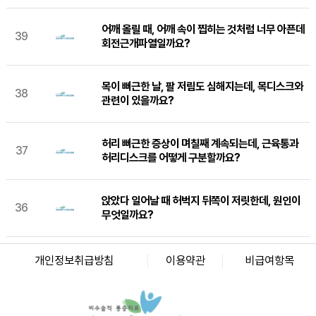
어깨 올릴 때, 어깨 속이 찝히는 것처럼 너무 아픈데
39
회전근개파열일까요?
목이 뻐근한 날, 팔 저림도 심해지는데, 목디스크와
38
관련이 있을까요?
허리 뻐근한 증상이 며칠째 계속되는데, 근육통과
37
허리디스크를 어떻게 구분할까요?
화인마취통증의학과의원 창원점
경남 창원시 성산구 상남로 122 상남메디칼 9층 (경남 창원시 성산구 상남동 7-4)
앉았다 일어날 때 허벅지 뒤쪽이 저릿한데, 원인이
대표자명: 윤경섭
36
무엇일까요?
전화번호: 055-603-8288
사업자등록번호: 864-97-01397
화인마취통증의학과의원 강남점
서울 강남구 테헤란로 405 BGF 사옥 빌딩 3층 (서울 강남구 삼성동 141-32)
개인정보취급방침
이용약관
비급여항목
대표자명: 이정욱
전화번호: 02-6673-2215
사업자등록번호: 120-91-54230
화인마취통증의학과의원 광화문점
서울 종로구 새문안로 82 에스타워 지하 1층 (서울 종로구 신문로1가 116)