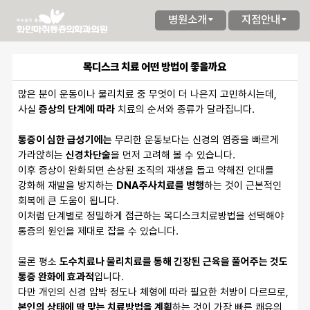
병원소개
지점안내
목디스크 치료 어떤 방법이 좋을까요
많은 분이 운동이나 물리치료 중 무엇이 더 나은지 고민하시는데,
사실
증상의 단계에 따라
치료의 순서와 종류가 달라집니다.
통증이 심한 급성기에는
무리한 운동보다는 신경의 염증을 빠르게
가라앉히는
신경차단술
을 먼저 고려해 볼 수 있습니다.
이후 증상이 완화되면 손상된 조직의 재생을 돕고 약해진 인대를
강화해 재발을 방지하는
DNA주사치료를 병행
하는 것이 근본적인
회복에 큰 도움이 됩니다.
이처럼 단계별로 정밀하게 접근하는 목디스크치료방법을 선택해야
통증의 원인을 제대로 잡을 수 있습니다.
물론 평소
도수치료나 물리치료를 통해 긴장된 근육을 풀어주는 것도
통증 완화에 효과적
입니다.
다만 개인의 신경 압박 정도나 체형에 따라 필요한 처방이 다르므로,
본인의 상태에 딱 맞는 치료방법을 계획
하는 것이 가장 빠른 쾌유의