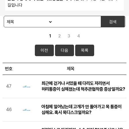
길입니다
검색
1
2
3
4
이전
다음
목록
번호
제목
최근에 걷거나 서있을 때 다리도 저리면서
47
허리통증이 심해졌는데 척추관협착증 증상일까요?
아침에 일어났는데 고개가 안 돌아가고 목 통증이
46
심해요. 혹시 목디스크일까요?